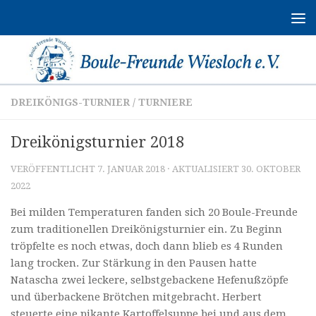
Zum Inhalt springen
DREIKÖNIGS-TURNIER
/
TURNIERE
Dreikönigsturnier 2018
VERÖFFENTLICHT
7. JANUAR 2018
· AKTUALISIERT
30. OKTOBER
2022
Bei milden Temperaturen fanden sich 20 Boule-Freunde
zum traditionellen Dreikönigsturnier ein. Zu Beginn
tröpfelte es noch etwas, doch dann blieb es 4 Runden
lang trocken. Zur Stärkung in den Pausen hatte
Natascha zwei leckere, selbstgebackene Hefenußzöpfe
und überbackene Brötchen mitgebracht. Herbert
steuerte eine pikante Kartoffelsuppe bei und aus dem