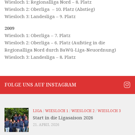
Wiesloch 1: Regionalliga Nord – 8. Platz
Wiesloch 2: Oberliga – 10. Platz (Abstieg)
Wiesloch 3: Landesliga – 9. Platz
2009
Wiesloch 1: Oberliga – 7. Platz
Wiesloch 2: Oberliga – 6. Platz (Aufstieg in die
Regionalliga Nord durch BaWü-Liga-Neuordnung)
Wiesloch 3: Landesliga – 8. Platz
FOLGE UNS AUF INSTAGRAM
LIGA
/
WIESLOCH 1
/
WIESLOCH 2
/
WIESLOCH 3
Start in die Ligasaison 2026
21. APRIL 2026