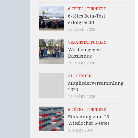
6-TÊTES
/
TURNIERE
6-têtes Beta-Test
erfolgreich!
16. APRIL 2026
VERANSTALTUNGEN
Wochen gegen
Rassismus
26. MÄRZ 2026
ALLGEMEIN
Mitgliederversammlung
2026
12. MÄRZ 2026
6-TÊTES
/
TURNIERE
Einladung zum 23.
Wieslocher 6-têtes
3. MÄRZ 2026