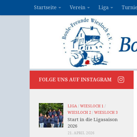
Startseite
Verein
Liga
Turni
Zum Inhalt springen
FOLGE UNS AUF INSTAGRAM
LIGA
/
WIESLOCH 1
/
WIESLOCH 2
/
WIESLOCH 3
Start in die Ligasaison
2026
21. APRIL 2026